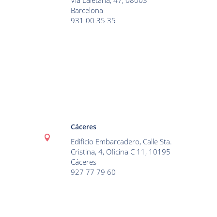
Via Laietana, 47, 08003
Barcelona
931 00 35 35
Cáceres

Edificio Embarcadero, Calle Sta.
Cristina, 4, Oficina C 11, 10195
Cáceres
927 77 79 60