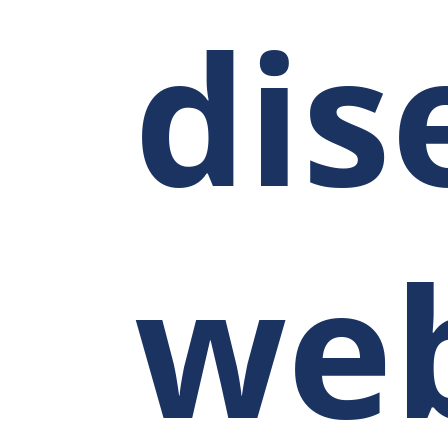
dis
we