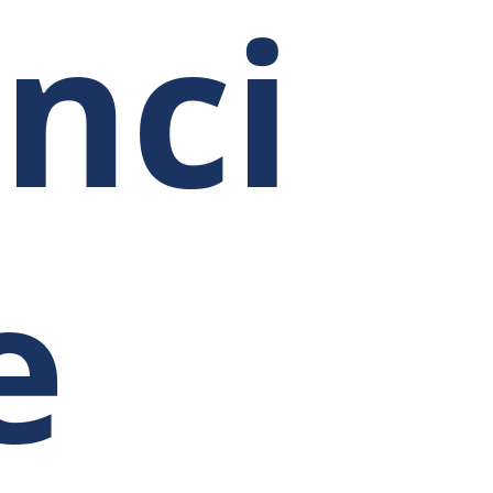
nci
e