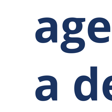
age
a d