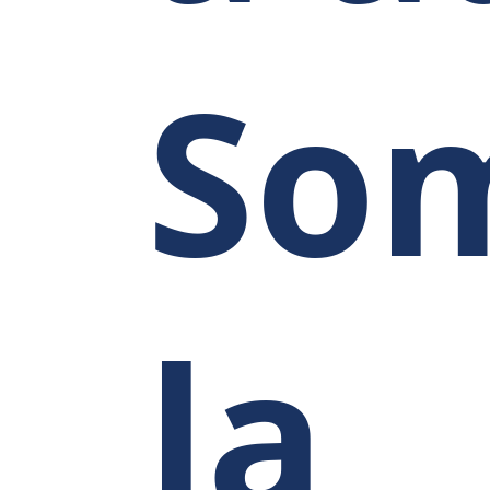
So
la