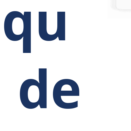
squ
 de