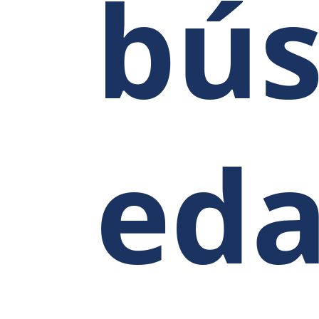
bú
eda