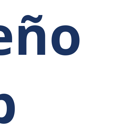
eño
b