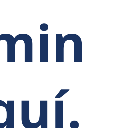
min
quí.