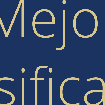
Mejo
sific