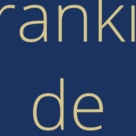
 rank
de