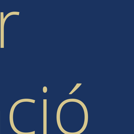
r
ació