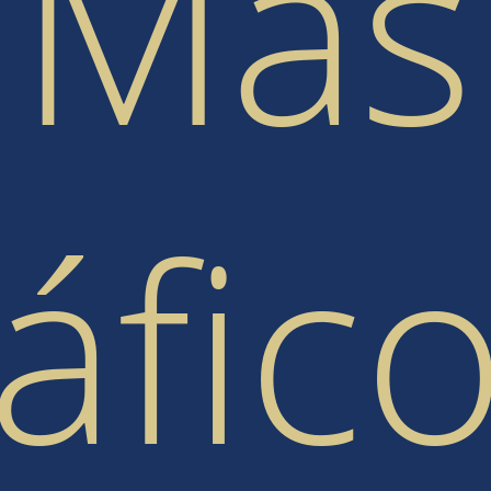
Más
ráfico