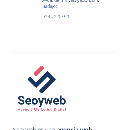
Avda. de la Investigación, s/n,
Badajoz
924 22 99 99
Seoyweb es una
agencia web
y