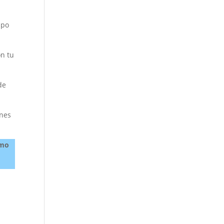
mpo
on tu
de
enes
mo