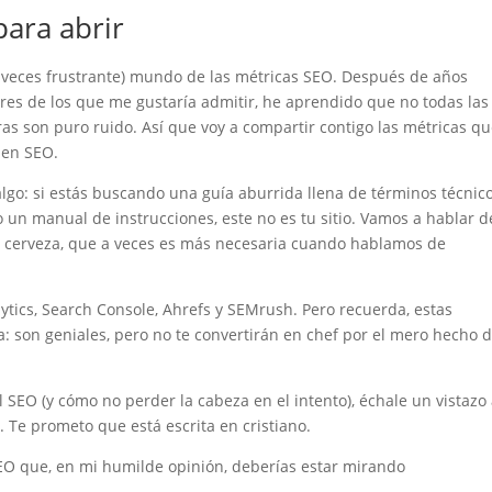
para abrir
a veces frustrante) mundo de las métricas SEO. Después de años
 Mi guía personal para 2024
res de los que me gustaría admitir, he aprendido que no todas las
as a Google)
ras son puro ruido. Así que voy a compartir contigo las métricas qu
cias» digital)
 en SEO.
urrirse de ti)
irresistible)
lgo: si estás buscando una guía aburrida llena de términos técnic
 un manual de instrucciones, este no es tu sitio. Vamos a hablar d
n la jerarquía de Google)
 cerveza, que a veces es más necesaria cuando hablamos de
visitantes en fans)
o cómo no ser invisible para Google)
ente hablando)
tics, Search Console, Ahrefs y SEMrush. Pero recuerda, estas
: son geniales, pero no te convertirán en chef por el mero hecho 
l SEO (y cómo no perder la cabeza en el intento), échale un vistazo
s
. Te prometo que está escrita en cristiano.
 SEO que, en mi humilde opinión, deberías estar mirando