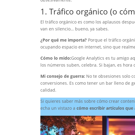
1. Tráfico orgánico (o cóm
El tráfico orgánico es como los aplausos despué
van en silencio… bueno, ya sabes.
¿Por qué me importa?
Porque el tráfico orgán
ocupando espacio en internet, sino que realm
Cómo lo mido:
Google Analytics es tu amigo aq
los números suben, celebra. Si bajan, es hora 
Mi consejo de guerra:
No te obsesiones solo co
conversiones. Es como tener un bar lleno de ge
calidad.
Si quieres saber más sobre cómo crear contenido
echa un vistazo a
cómo escribir artículos que 