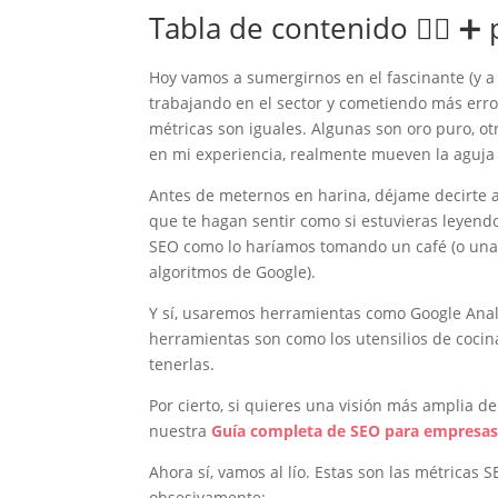
Tabla de contenido 👉🏻 ➕ 
Hoy vamos a sumergirnos en el fascinante (y 
Las métricas SEO que realmente importan:
trabajando en el sector y cometiendo más erro
1. Tráfico orgánico (o cómo saber si le gust
métricas son iguales. Algunas son oro puro, ot
2. Tasa de rebote (o el «gracias, pero no gra
en mi experiencia, realmente mueven la aguja
3. Tiempo en página (o cuánto tardan en ab
4. Click-Through Rate (CTR) (o el arte de ser 
Antes de meternos en harina, déjame decirte a
que te hagan sentir como si estuvieras leyendo
5. Posición media en las SERP (o tu lugar e
SEO como lo haríamos tomando un café (o una
6. Tasa de conversión (o cómo transformar 
algoritmos de Google).
7. Páginas indexadas y errores de rastreo (
Conclusión: Medir para no morir (digitalm
Y sí, usaremos herramientas como Google Analy
herramientas son como los utensilios de cocina
tenerlas.
Por cierto, si quieres una visión más amplia de
nuestra
Guía completa de SEO para empresa
Ahora sí, vamos al lío. Estas son las métricas
obsesivamente: