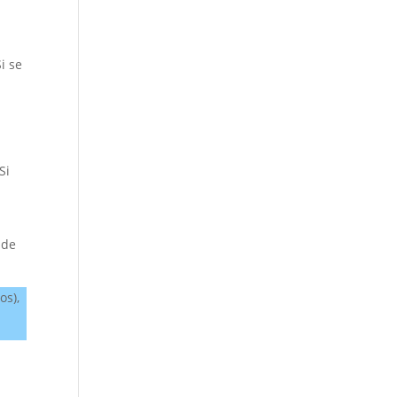
i se
Si
 de
os),