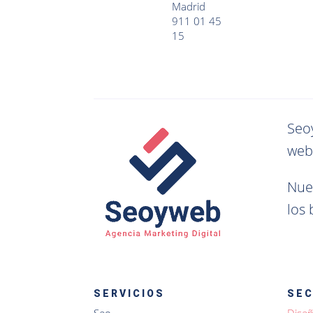
Madrid
911 01 45
15
Seo
web
Nue
los
SERVICIOS
SE
Seo
Dise