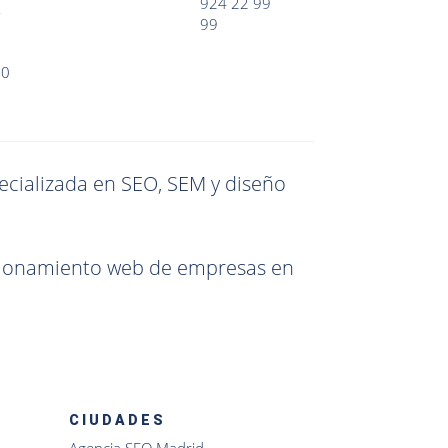
924 22 99
,
99
60
ecializada en SEO, SEM y diseño
icionamiento web de empresas en
CIUDADES
Agencia SEO Madrid