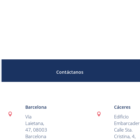
Contáctanos
Barcelona
Cáceres


Via
Edificio
Laietana,
Embarcader
47, 08003
Calle Sta.
Barcelona
Cristina, 4,