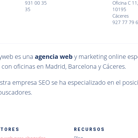
931 00 35
Oficina C 11
35
10195
Cáceres
927 77 79 
yweb es una
agencia web
y marketing online esp
 con oficinas en Madrid, Barcelona y Cáceres.
stra empresa SEO se ha especializado en el pos
 buscadores.
CTORES
RECURSOS
ño web para abogados
Blog