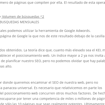
ero de páginas que compiten por ella. El resultado de esta oper
=
Volumen de búsquedas ^2
BUSQUEDAS MENSUALES
les podemos utilizar la herramienta de Google Adwords.
página de Google la que nos de este resultado debajo de la casilla
dos obtenidos. La teoría dice que, cuanto más elevado sea el KEI, 
tablecer el posicionamiento web. Un índice mayor a 2 ya nos invita 
 de planificar nuestro SEO, pero no podemos olvidar que hay pala
as alto.
 por donde queremos encaminar el SEO de nuestra web, pero no
la panacea universal. Es necesario que relativicemos en parte los
l del posicionamiento web concurren otros muchos factores. De hec
eocuparse por tener una competencia de miles o millones de pági
á de sólo las 10 páginas que sean realmente potentes. Ultimamente