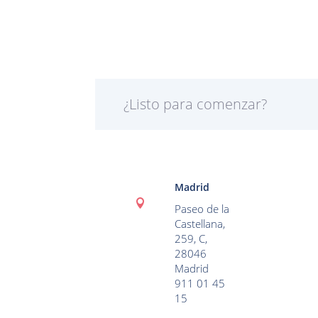
¿Listo para comenzar?
Madrid

Paseo de la
Castellana,
259, C,
28046
Madrid
911 01 45
15