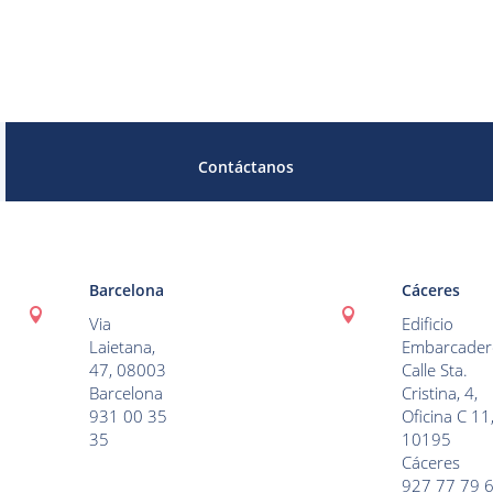
Contáctanos
Barcelona
Cáceres


Via
Edificio
Laietana,
Embarcader
47, 08003
Calle Sta.
Barcelona
Cristina, 4,
931 00 35
Oficina C 11
35
10195
Cáceres
927 77 79 