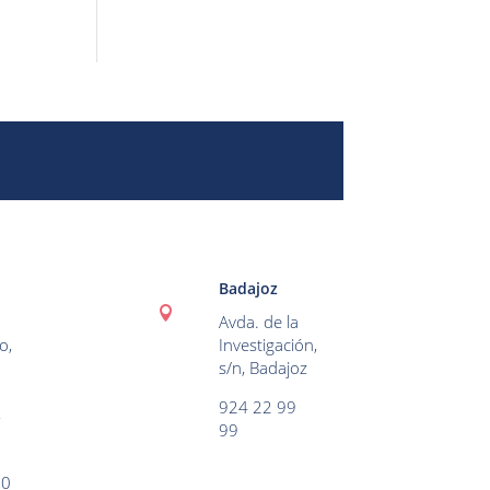
Badajoz

Avda. de la
o,
Investigación,
s/n, Badajoz
924 22 99
,
99
60