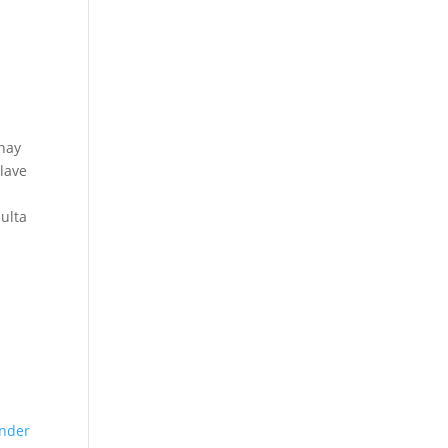
 hay
lave
sulta
nder