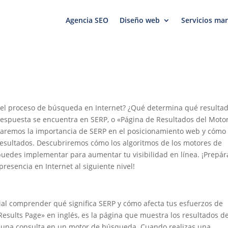
Agencia SEO
Diseño web
Servicios mar
 el proceso de búsqueda en Internet? ¿Qué determina qué resulta
respuesta se encuentra en SERP, o «Página de Resultados del Moto
oraremos la importancia de SERP en el posicionamiento web y cómo
resultados. Descubriremos cómo los algoritmos de los motores de
uedes implementar para aumentar tu visibilidad en línea. ¡Prepár
resencia en Internet al siguiente nivel!
cial comprender qué significa SERP y cómo afecta tus esfuerzos de
esults Page» en inglés, es la página que muestra los resultados d
una consulta en un motor de búsqueda. Cuando realizas una