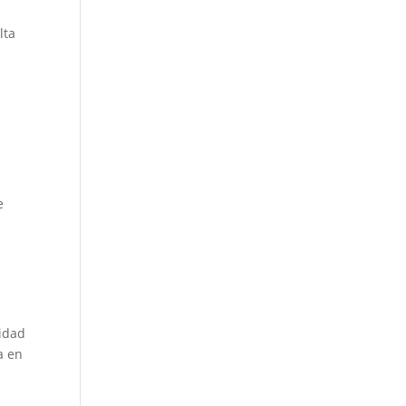
lta
e
e
idad
a en