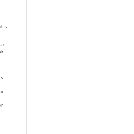
e
ntes
ar,
olo
 y
u
zar
ón