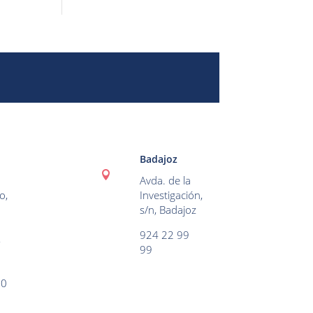
Badajoz

Avda. de la
o,
Investigación,
s/n, Badajoz
924 22 99
,
99
60