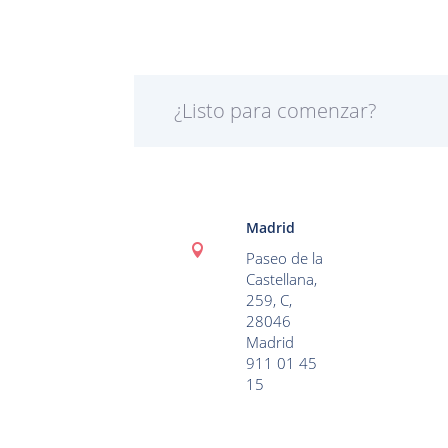
¿Listo para comenzar?
Madrid

Paseo de la
Castellana,
259, C,
28046
Madrid
911 01 45
15