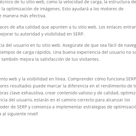
cnico de tu sitio web, como la velocidad de carga, la estructura d
n y la optimización de imágenes. Esto ayudará a los motores de
de manera más efectiva.
ces de alta calidad que apunten a tu sitio web. Los enlaces entra
ejorar tu autoridad y visibilidad en SERP.
ia del usuario en tu sitio web. Asegúrate de que sea fácil de naveg
 tiempos de carga rápidos. Una buena experiencia del usuario no s
 también mejora la satisfacción de tus visitantes.
ento web y la visibilidad en línea. Comprender cómo funciona SERP
ores resultados puede marcar la diferencia en el rendimiento de t
abras clave exhaustiva, crear contenido valioso y de calidad, optimi
ncia del usuario, estarás en el camino correcto para alcanzar los
poder de SERP y comienza a implementar estrategias de optimizaci
al siguiente nivel!