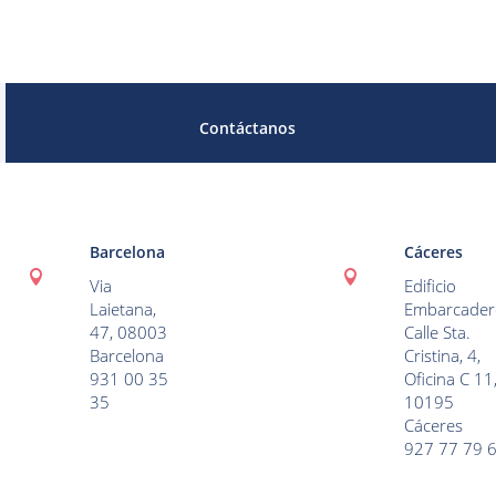
Contáctanos
Barcelona
Cáceres


Via
Edificio
Laietana,
Embarcader
47, 08003
Calle Sta.
Barcelona
Cristina, 4,
931 00 35
Oficina C 11
35
10195
Cáceres
927 77 79 