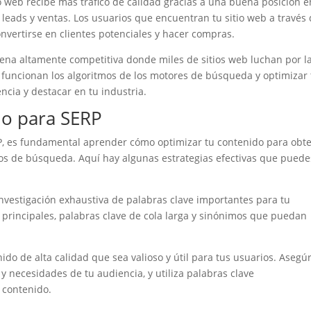
 web recibe más tráfico de calidad gracias a una buena posición e
eads y ventas. Los usuarios que encuentran tu sitio web a través
vertirse en clientes potenciales y hacer compras.
ena altamente competitiva donde miles de sitios web luchan por l
 funcionan los algoritmos de los motores de búsqueda y optimizar 
ncia y destacar en tu industria.
do para SERP
, es fundamental aprender cómo optimizar tu contenido para obt
dos de búsqueda. Aquí hay algunas estrategias efectivas que puede
nvestigación exhaustiva de palabras clave importantes para tu
ve principales, palabras clave de cola larga y sinónimos que puedan
ido de alta calidad que sea valioso y útil para tus usuarios. Asegú
 necesidades de tu audiencia, y utiliza palabras clave
 contenido.